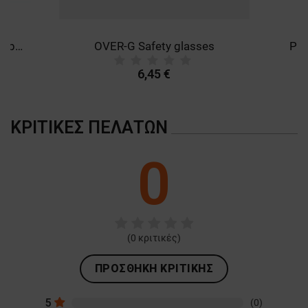
AFFINITY FFP3 PLUS 1131 Respirator
OVER-G Safety glasses
PER
6,45 €
ΚΡΙΤΙΚΈΣ ΠΕΛΑΤΏΝ
0
(
0
κριτικές)
ΠΡΟΣΘΉΚΗ ΚΡΙΤΙΚΉΣ
5
(0)