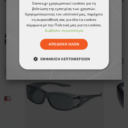
 553
Γυαλιά προστασίας UNIVET 553
Γυα
Stenso.gr χρησιμοποιεί cookies για τη
βελτίωση της εμπειρίας των χρηστών.
5,58 €
Χρησιμοποιώντας τον ιστότοπό μας, παρέχετε
τη συγκατάθεσή σας για όλα τα cookies
σύμφωνα με την Πολιτική μας για τα cookies.
Διαβάστε περισσότερα
ΔΕΙΤΕ ΠΕΡΙΣΣΟΤΕΡΑ ΑΠΟ ΤΗ
ΜΑΡΚΑ
MSA
ΑΠΟΔΟΧΉ ΌΛΩΝ
ΕΜΦΆΝΙΣΗ ΛΕΠΤΟΜΕΡΕΙΏΝ
ТΟ ΠΡΟΪΌΝ ΈΧΕΙ ΕΞΑΝΤΛΗΘΕΊ
ТΟ ΠΡ
ΑΠΟΛΎΤΩΣ ΑΠΑΡΑΊΤΗΤΑ
ΑΠΌΔΟΣΗΣ
ΣΤΌΧΕΥΣΗΣ
ΛΕΙΤΟΥΡΓΙΚΌΤΗΤΑΣ
ΜΗ ΤΑΞΙΝΟΜΗΜΈΝΑ