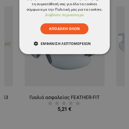
τη συγκατάθεσή σας για όλα τα cookies
σύμφωνα με την Πολιτική μας για τα cookies.
Διαβάστε περισσότερα
ΑΠΟΔΟΧΉ ΌΛΩΝ
ΕΜΦΆΝΙΣΗ ΛΕΠΤΟΜΕΡΕΙΏΝ
ΑΠΟΛΎΤΩΣ ΑΠΑΡΑΊΤΗΤΑ
ΑΠΌΔΟΣΗΣ
ΣΤΌΧΕΥΣΗΣ
ΛΕΙΤΟΥΡΓΙΚΌΤΗΤΑΣ
 553
Γυαλιά ασφαλείας FEATHER-FIT
ΜΗ ΤΑΞΙΝΟΜΗΜΈΝΑ
5,21 €