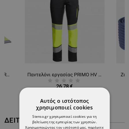
Καπέλο μπέιζμπολ TAHR HV GREEN
Παντελόνι εργασίας PRIMO HV LIGHT STRETCH YELLOW
Ζών
26,78 €
Αυτός ο ιστότοπος
χρησιμοποιεί cookies
Stenso.gr χρησιμοποιεί cookies για τη
ΔΕΊΤΕ ΠΕΡΙΣΣΌΤΕΡΑ
βελτίωση της εμπειρίας των χρηστών.
Χρησιμοποιώντας τον ιστότοπό μας, παρέχετε