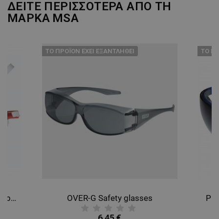
ΔΕΙΤΕ ΠΕΡΙΣΣΟΤΕΡΑ ΑΠΟ ΤΗ
ΜΑΡΚΑ
MSA
ТΟ ΠΡΟΪΌΝ ΈΧΕΙ ΕΞΑΝΤΛΗΘΕΊ
ТΟ ΠΡ
AFFINITY FFP3 PLUS 1131 Respirator
OVER-G Safety glasses
PER
6,45 €