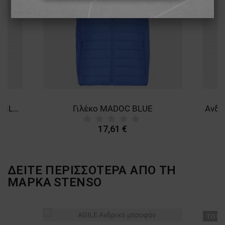
ΑΠΟΛΎΤΩΣ ΑΠΑΡΑΊΤΗΤΑ
ΑΠΌΔΟΣΗΣ
ΣΤΌΧΕΥΣΗΣ
ΛΕΙΤΟΥΡΓΙΚΌΤΗΤΑΣ
ΜΗ ΤΑΞΙΝΟΜΗΜΈΝΑ
Καπιτονέ γιλέκο MADOC EVO BLACK
Γιλέκο MADOC BLUE
17,61 €
ΔΕΙΤΕ ΠΕΡΙΣΣΟΤΕΡΑ ΑΠΟ ΤΗ
ΜΑΡΚΑ
STENSO
ТΟ ΠΡ