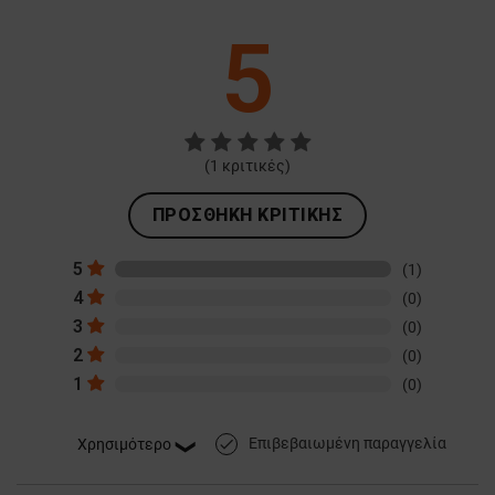
5
(
1
κριτικές)
ΠΡΟΣΘΉΚΗ ΚΡΙΤΙΚΉΣ
5
(1)
4
(0)
3
(0)
2
(0)
1
(0)
Επιβεβαιωμένη παραγγελία
done