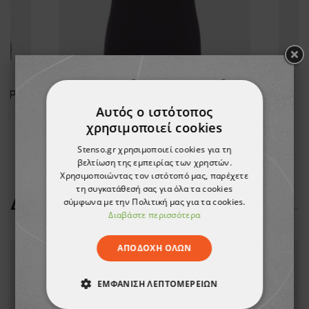
Μπλουζάκι με μακριά μανίκια PAYPER PINETA DARK GREY
Γυναικείο κοντομάνικο PAYPER SUNSET BLACK
Κ
Αυτός ο ιστότοπος
5,58 €
χρησιμοποιεί cookies
-10%
5,03 €
Stenso.gr χρησιμοποιεί cookies για τη
βελτίωση της εμπειρίας των χρηστών.
Χρησιμοποιώντας τον ιστότοπό μας, παρέχετε
τη συγκατάθεσή σας για όλα τα cookies
ΔΕΊΤΕ ΠΕΡΙΣΣΌΤΕΡΑ
σύμφωνα με την Πολιτική μας για τα cookies.
Διαβάστε περισσότερα
ΑΠΟΔΟΧΉ ΌΛΩΝ
ΕΜΦΆΝΙΣΗ ΛΕΠΤΟΜΕΡΕΙΏΝ