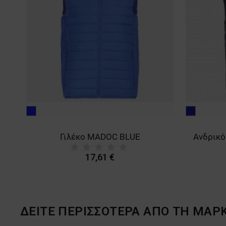
μπλε
μπλε
ρουά
σκούρο
λέκο MADOC EVO BLACK
Γιλέκο MADOC BLUE
17,61 €
ΔΕΙΤΕ ΠΕΡΙΣΣΟΤΕΡΑ ΑΠΟ ΤΗ ΜΑΡ