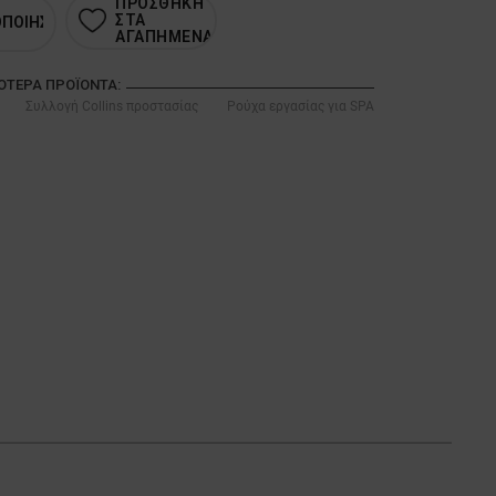
ΠΡΟΣΘΗΚΗ
ΣΤΑ
ΟΠΟΙΗΣΗ
ΑΓΑΠΗΜΕΝΑ
ΣΌΤΕΡΑ ΠΡΟΪΌΝΤΑ:
Συλλογή Collins προστασίας
Ρούχα εργασίας για SPA