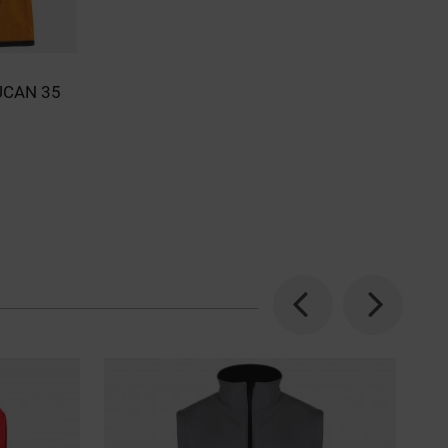
UCAN 35
Previous
Next