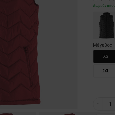
Δωρεάν απο
Μέγεθος
XS
2XL