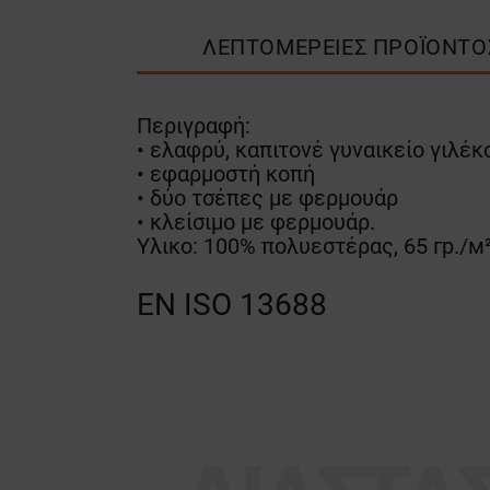
ΛΕΠΤΟΜΈΡΕΙΕΣ ΠΡΟΪΌΝΤΟ
Περιγραφή:
• ελαφρύ, καπιτονέ γυναικείο γιλέκ
• εφαρμοστή κοπή
• δύο τσέπες με φερμουάρ
• κλείσιμο με φερμουάρ.
Υλικο: 100% πολυεστέρας, 65 гр./м²
EN ISO 13688