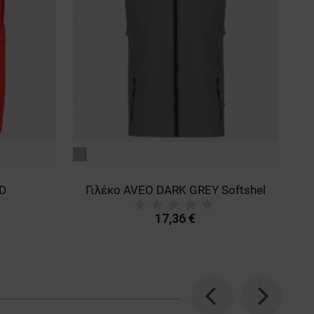
γκρι
μπ
D
Γιλέκο AVEO DARK GREY Softshel
17,36 €
Previous
Next