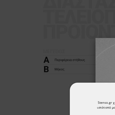
Stenso.gr 
ιστότοπό μα