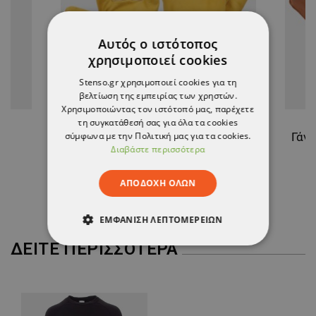
Αυτός ο ιστότοπος
χρησιμοποιεί cookies
Stenso.gr χρησιμοποιεί cookies για τη
βελτίωση της εμπειρίας των χρηστών.
Χρησιμοποιώντας τον ιστότοπό μας, παρέχετε
τη συγκατάθεσή σας για όλα τα cookies
σύμφωνα με την Πολιτική μας για τα cookies.
H
Δερμάτινα χειμερινά γάντια GOLDFINCH WINTER
Διαβάστε περισσότερα
7,32 €
ΑΠΟΔΟΧΉ ΌΛΩΝ
ΕΜΦΆΝΙΣΗ ΛΕΠΤΟΜΕΡΕΙΏΝ
ΔΕΊΤΕ ΠΕΡΙΣΣΌΤΕΡΑ
ΑΠΟΛΎΤΩΣ ΑΠΑΡΑΊΤΗΤΑ
ΑΠΌΔΟΣΗΣ
ΣΤΌΧΕΥΣΗΣ