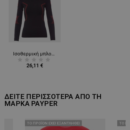
ΛΕΙΤΟΥΡΓΙΚΌΤΗΤΑΣ
ΜΗ ΤΑΞΙΝΟΜΗΜΈΝΑ
Ισοθερμική μπλούζα PAYPER THERMO PRO LADY 240 LS
26,11 €
ΔΕΙΤΕ ΠΕΡΙΣΣΟΤΕΡΑ ΑΠΟ ΤΗ
ΜΑΡΚΑ
PAYPER
ТΟ ΠΡΟΪΌΝ ΈΧΕΙ ΕΞΑΝΤΛΗΘΕΊ
ТΟ ΠΡ