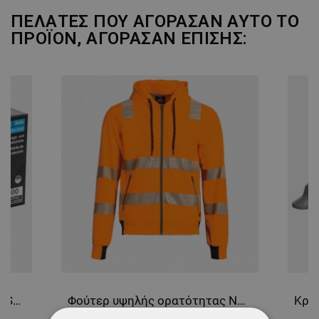
ΠΕΛΆΤΕΣ ΠΟΥ ΑΓΌΡΑΣΑΝ ΑΥΤΌ ΤΟ
ΠΡΟΪΌΝ, ΑΓΌΡΑΣΑΝ ΕΠΊΣΗΣ:
Γάντια νιτριλίου μιας χρήσης SETINO NITRILE BLACK
Φούτερ υψηλής ορατότητας NOBEL HV ORANGE