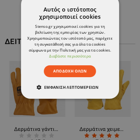
31,62 €
Αυτός ο ιστότοπος
χρησιμοποιεί cookies
Stenso.gr χρησιμοποιεί cookies για τη
βελτίωση της εμπειρίας των χρηστών.
Χρησιμοποιώντας τον ιστότοπό μας, παρέχετε
ΔΕΊΤΕ ΠΕΡΙΣΣΌΤΕΡΑ
τη συγκατάθεσή σας για όλα τα cookies
σύμφωνα με την Πολιτική μας για τα cookies.
Διαβάστε περισσότερα
ΑΠΟΔΟΧΉ ΌΛΩΝ
ΕΜΦΆΝΙΣΗ ΛΕΠΤΟΜΕΡΕΙΏΝ
ΑΠΟΛΎΤΩΣ ΑΠΑΡΑΊΤΗΤΑ
ΑΠΌΔΟΣΗΣ
ΣΤΌΧΕΥΣΗΣ
Δερμάτινα γάντια GOLDFINCH
Δερμάτινα χειμερινά γάντια GOLDFINCH WINTER
ΛΕΙΤΟΥΡΓΙΚΌΤΗΤΑΣ