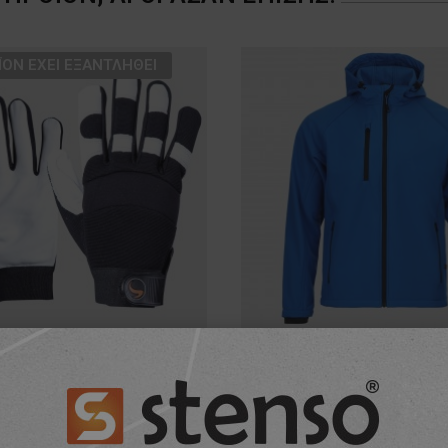
ΪΌΝ ΈΧΕΙ ΕΞΑΝΤΛΗΘΕΊ
Γάντια από δέρμα και ύφασμα JUVE
8,62 €
31,25 €