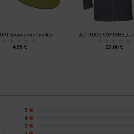
OFT Ergonomic insoles
ALTITUDE SOFTSHELL 
4,55 €
29,60 €
5
4
3
2