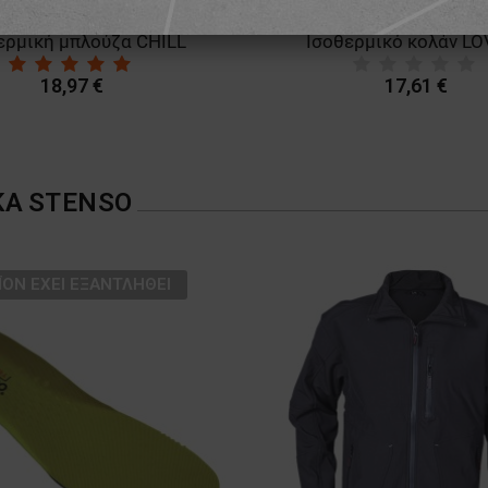
ερμική μπλούζα CHILL
Ισοθερμικό κολάν LO
18,97 €
17,61 €
ΚΑ
STENSO
ΪΌΝ ΈΧΕΙ ΕΞΑΝΤΛΗΘΕΊ