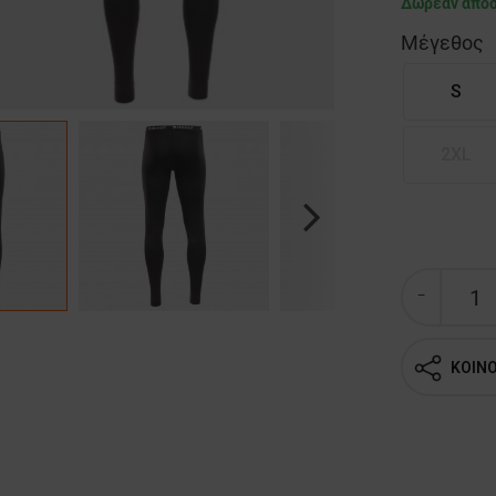
Δωρεάν απο
Μέγεθος
S
2XL
Next
ΚΟΙΝ