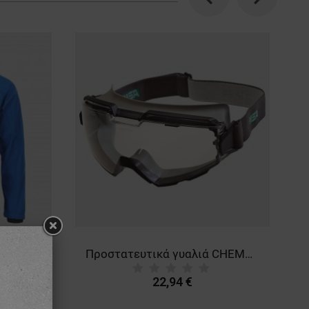
Previous
Next
Μπουφάν Softshell REEF ROYAL BLUE
Προστατευτικά γυαλιά CHEMPRO
22,94 €