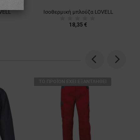
VELL
Ισοθερμική μπλούζα LOVELL
18,35 €
Previous
Next
ТΟ ΠΡΟΪΌΝ ΈΧΕΙ ΕΞΑΝΤΛΗΘΕΊ