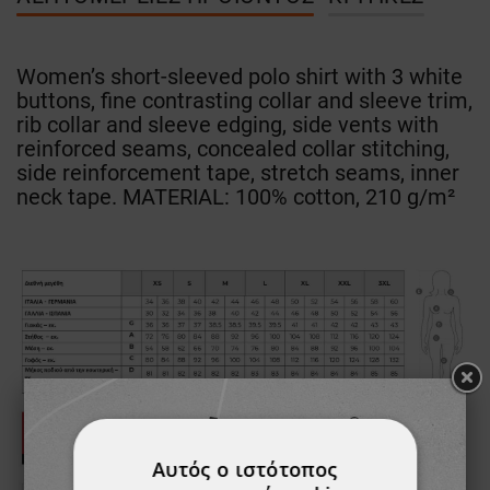
Women’s short-sleeved polo shirt with 3 white
buttons, fine contrasting collar and sleeve trim,
rib collar and sleeve edging, side vents with
reinforced seams, concealed collar stitching,
side reinforcement tape, stretch seams, inner
neck tape. MATERIAL: 100% cotton, 210 g/m²
Αυτός ο ιστότοπος