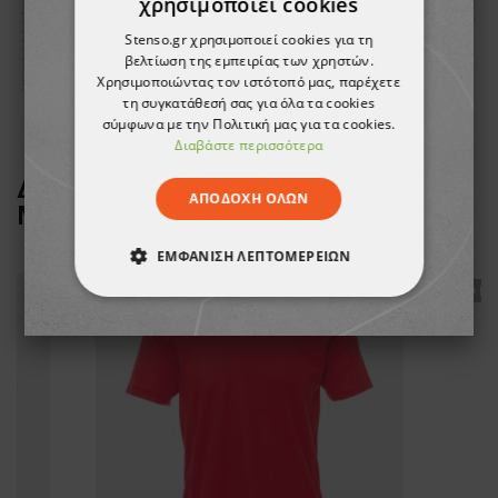
χρησιμοποιεί cookies
Stenso.gr χρησιμοποιεί cookies για τη
βελτίωση της εμπειρίας των χρηστών.
Χρησιμοποιώντας τον ιστότοπό μας, παρέχετε
τη συγκατάθεσή σας για όλα τα cookies
σύμφωνα με την Πολιτική μας για τα cookies.
Διαβάστε περισσότερα
ΔΕΙΤΕ ΠΕΡΙΣΣΟΤΕΡΑ ΑΠΟ ΤΗ
ΑΠΟΔΟΧΉ ΌΛΩΝ
ΜΑΡΚΑ
PAYPER
ΕΜΦΆΝΙΣΗ ΛΕΠΤΟΜΕΡΕΙΏΝ
ТΟ ΠΡΟΪΌΝ ΈΧΕΙ ΕΞΑΝΤΛΗΘΕΊ
ТΟ ΠΡ
ΑΠΟΛΎΤΩΣ ΑΠΑΡΑΊΤΗΤΑ
ΑΠΌΔΟΣΗΣ
ΣΤΌΧΕΥΣΗΣ
ΛΕΙΤΟΥΡΓΙΚΌΤΗΤΑΣ
ΜΗ ΤΑΞΙΝΟΜΗΜΈΝΑ