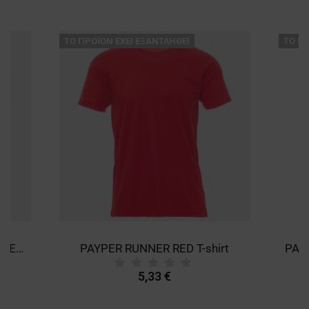
ТΟ ΠΡΟΪΌΝ ΈΧΕΙ ΕΞΑΝΤΛΗΘΕΊ
ТΟ ΠΡ
PAYPER RUNNER FLUO ORANGE T-shirt
PAYPER RUNNER RED T-shirt
5,33 €