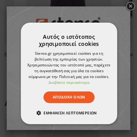
Αυτός ο ιστότοπος
χρησιμοποιεί cookies
Stenso.gr χρησιμοποιεί cookies για τη
Μπλουζάκι πόλο STENSO NAOS DARK BLUE
Γυναικείο κοντομάνικο PAYPER SUNSET BLACK
βελτίωση της εμπειρίας των χρηστών.
Χρησιμοποιώντας τον ιστότοπό μας, παρέχετε
5,58 €
τη συγκατάθεσή σας για όλα τα cookies
-10%
σύμφωνα με την Πολιτική μας για τα cookies.
5,03 €
Διαβάστε περισσότερα
ΑΠΟΔΟΧΉ ΌΛΩΝ
ΔΕΊΤΕ ΠΕΡΙΣΣΌΤΕΡΑ
ΕΜΦΆΝΙΣΗ ΛΕΠΤΟΜΕΡΕΙΏΝ
ΑΠΟΛΎΤΩΣ ΑΠΑΡΑΊΤΗΤΑ