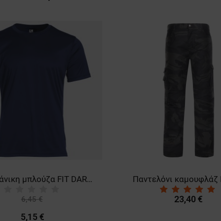
Κοντομάνικη μπλούζα FIT DARK BLUE
Παντελόνι καμουφλάζ
23,40 €
6,45 €
-20%
5,15 €