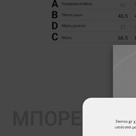
ΜΠΟΡΕΊ ΕΠΊ
Stenso.gr 
ιστότοπό μα