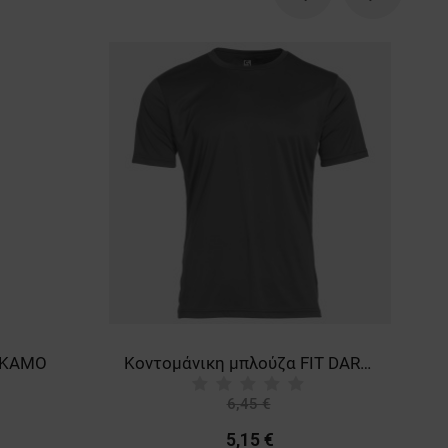
Previous
Next
 KAMO
Κοντομάνικη μπλούζα FIT DARK GREY
6,45 €
-20%
5,15 €