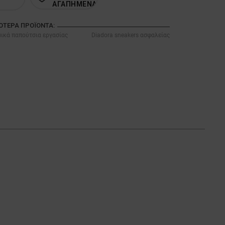
ΑΓΑΠΗΜΕΝΑ
ΣΌΤΕΡΑ ΠΡΟΪΌΝΤΑ:
ικά παπούτσια εργασίας
Diadora sneakers ασφαλείας