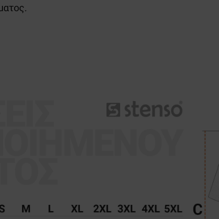
ματος.