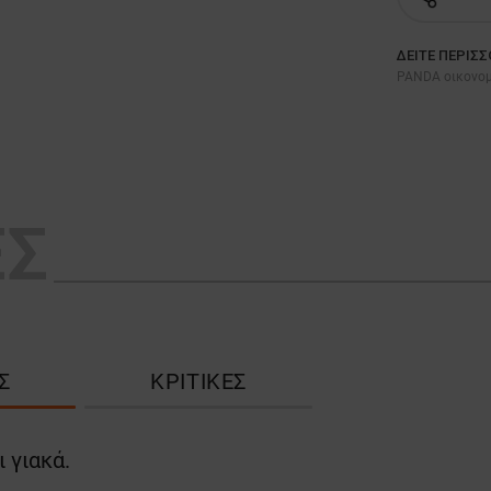
ΔΕΊΤΕ ΠΕΡΙΣ
PANDA οικονομ
ΕΣ
Σ
ΚΡΙΤΙΚΈΣ
 γιακά.