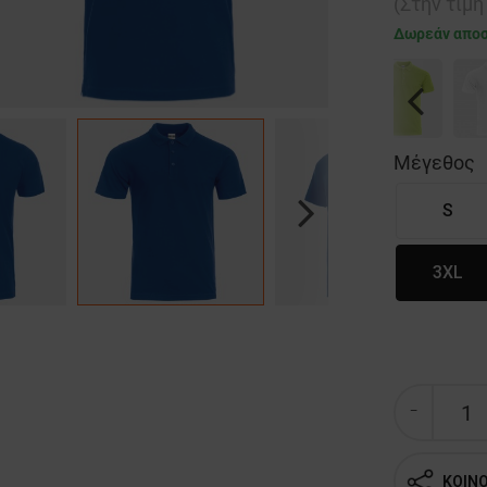
(Στην τιμ
Δωρεάν απο
Previous
Μέγεθος
S
Next
3XL
ΚΟΙΝ