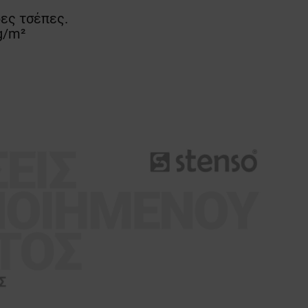
ες τσέπες.
g/m²