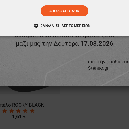
ΑΠΟΔΟΧΉ ΌΛΩΝ
ΕΜΦΆΝΙΣΗ ΛΕΠΤΟΜΕΡΕΙΏΝ
ΑΊΤΗΤΑ
ΑΠΌΔΟΣΗΣ
ΣΤΌΧΕΥΣΗΣ
ΛΕΙΤΟΥΡΓΙΚ
ΈΝΑ
πέλο ROCKY BLACK
1,61 €