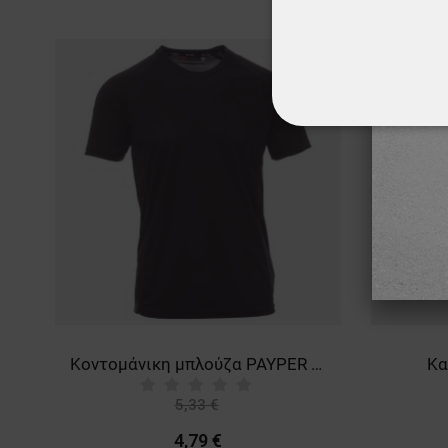
ΑΠΟΛΎΤΩΣ ΑΠΑΡ
ΜΗ ΤΑΞΙΝΟΜΗΜ
Κοντομάνικη μπλούζα PAYPER RUNNER BLACK
Κα
5,33 €
-10%
4,79 €