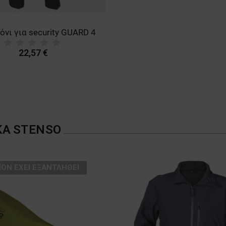
όνι για security GUARD 4
22,57 €
ΚΑ
STENSO
ΪΌΝ ΈΧΕΙ ΕΞΑΝΤΛΗΘΕΊ