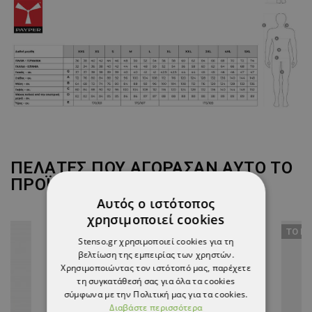
ΠΕΛΆΤΕΣ ΠΟΥ ΑΓΌΡΑΣΑΝ ΑΥΤΌ ΤΟ
ΠΡΟΪΌΝ, ΑΓΌΡΑΣΑΝ ΕΠΊΣΗΣ:
Αυτός ο ιστότοπος
χρησιμοποιεί cookies
ТΟ ΠΡΟΪΌΝ ΈΧΕΙ ΕΞΑΝΤΛΗΘΕΊ
ТΟ ΠΡ
Stenso.gr χρησιμοποιεί cookies για τη
βελτίωση της εμπειρίας των χρηστών.
Χρησιμοποιώντας τον ιστότοπό μας, παρέχετε
τη συγκατάθεσή σας για όλα τα cookies
σύμφωνα με την Πολιτική μας για τα cookies.
Διαβάστε περισσότερα