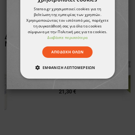
19,02 €
Stenso.gr χρησιμοποιεί cookies για τη
βελτίωση της εμπειρίας των χρηστών.
Χρησιμοποιώντας τον ιστότοπό μας, παρέχετε
τη συγκατάθεσή σας για όλα τα cookies
σύμφωνα με την Πολιτική μας για τα cookies.
ΔΕΙΤΕ ΠΕΡΙΣΣΟΤΕΡΑ ΑΠΟ ΤΗ
Διαβάστε περισσότερα
ΜΑΡΚΑ
STENSO
ΑΠΟΔΟΧΉ ΌΛΩΝ
ТΟ ΠΡ
ΕΜΦΆΝΙΣΗ ΛΕΠΤΟΜΕΡΕΙΏΝ
AGILE Ανδρικό μπουφάν
ΑΠΟΛΎΤΩΣ ΑΠΑΡΑΊΤΗΤΑ
21,30 €
ΑΠΌΔΟΣΗΣ
ΣΤΌΧΕΥΣΗΣ
ΛΕΙΤΟΥΡΓΙΚΌΤΗΤΑΣ
ΜΗ ΤΑΞΙΝΟΜΗΜΈΝΑ