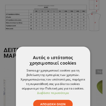
ΔΕΙΤΕ ΠΕΡΙΣΣΟΤΕΡΑ ΑΠΟ ΤΗ
ΜΑΡΚΑ
STENSO
Αυτός ο ιστότοπος
χρησιμοποιεί cookies
Stenso.gr χρησιμοποιεί cookies για τη
ТΟ ΠΡ
βελτίωση της εμπειρίας των χρηστών.
Χρησιμοποιώντας τον ιστότοπό μας, παρέχετε
AGILE Ανδρικό μπουφάν
τη συγκατάθεσή σας για όλα τα cookies
σύμφωνα με την Πολιτική μας για τα cookies.
21,30 €
Διαβάστε περισσότερα
ΑΠΟΔΟΧΉ ΌΛΩΝ