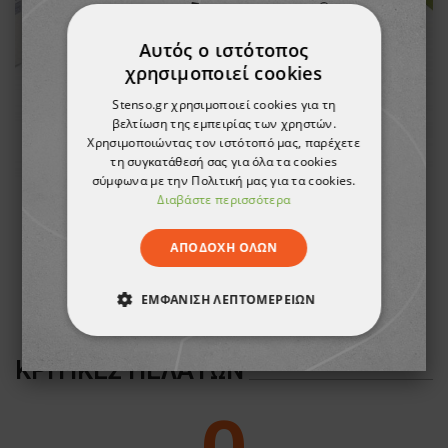
21,30 €
Αυτός ο ιστότοπος
χρησιμοποιεί cookies
Stenso.gr χρησιμοποιεί cookies για τη
βελτίωση της εμπειρίας των χρηστών.
Χρησιμοποιώντας τον ιστότοπό μας, παρέχετε
τη συγκατάθεσή σας για όλα τα cookies
σύμφωνα με την Πολιτική μας για τα cookies.
Διαβάστε περισσότερα
A
ΑΠΟΔΟΧΉ ΌΛΩΝ
ΕΜΦΆΝΙΣΗ ΛΕΠΤΟΜΕΡΕΙΏΝ
ΑΠΟΛΎΤΩΣ ΑΠΑΡΑΊΤΗΤΑ
ΚΡΙΤΙΚΈΣ ΠΕΛΑΤΏΝ
ΑΠΌΔΟΣΗΣ
ΣΤΌΧΕΥΣΗΣ
ΛΕΙΤΟΥΡΓΙΚΌΤΗΤΑΣ