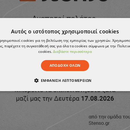
Σ
ΚΡΙΤΙΚΈΣ
Αυτός ο ιστότοπος χρησιμοποιεί cookies
χρησιμοποιεί cookies για τη βελτίωση της εμπειρίας των χρηστών. Χρησιμοπ
ς, παρέχετε τη συγκατάθεσή σας για όλα τα cookies σύμφωνα με την Πολιτικ
cookies.
Διαβάστε περισσότερα
ΚΑ
STENSO
ΑΠΟΔΟΧΉ ΌΛΩΝ
ΪΌΝ ΈΧΕΙ ΕΞΑΝΤΛΗΘΕΊ
ΕΜΦΆΝΙΣΗ ΛΕΠΤΟΜΕΡΕΙΏΝ
ΑΊΤΗΤΑ
ΑΠΌΔΟΣΗΣ
ΣΤΌΧΕΥΣΗΣ
ΛΕΙΤΟΥΡΓΙΚ
ΈΝΑ