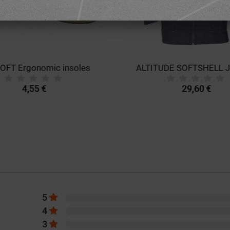
OFT Ergonomic insoles
ALTITUDE SOFTSHELL 
4,55 €
29,60 €
5
4
3