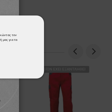
οιώντας τον
ή μας για τα
Previous
Next
ТΟ ΠΡΟΪΌΝ ΈΧΕΙ ΕΞΑΝΤΛΗΘΕΊ
ΌΤΗΤΑΣ