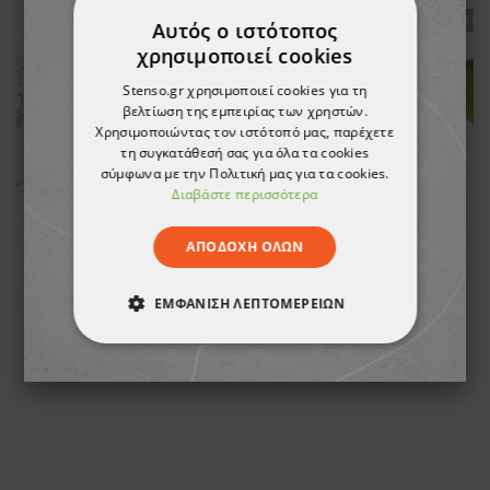
ТΟ ΠΡ
Αυτός ο ιστότοπος
χρησιμοποιεί cookies
AGILE Ανδρικό μπουφάν
Stenso.gr χρησιμοποιεί cookies για τη
βελτίωση της εμπειρίας των χρηστών.
21,30 €
Χρησιμοποιώντας τον ιστότοπό μας, παρέχετε
τη συγκατάθεσή σας για όλα τα cookies
σύμφωνα με την Πολιτική μας για τα cookies.
Διαβάστε περισσότερα
ΑΠΟΔΟΧΉ ΌΛΩΝ
ΕΜΦΆΝΙΣΗ ΛΕΠΤΟΜΕΡΕΙΏΝ
A
ΑΠΟΛΎΤΩΣ ΑΠΑΡΑΊΤΗΤΑ
ΑΠΌΔΟΣΗΣ
ΣΤΌΧΕΥΣΗΣ
ΛΕΙΤΟΥΡΓΙΚΌΤΗΤΑΣ