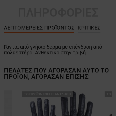
ΠΛΗΡΟΦΟΡΙΕΣ
ΛΕΠΤΟΜΈΡΕΙΕΣ ΠΡΟΪΌΝΤΟΣ
ΚΡΙΤΙΚΈΣ
Γάντια από γνήσιο δέρμα με επένδυση από
πολυεστέρα. Ανθεκτικό στην τριβή.
ΠΕΛΆΤΕΣ ΠΟΥ ΑΓΌΡΑΣΑΝ ΑΥΤΌ ΤΟ
ΠΡΟΪΌΝ, ΑΓΌΡΑΣΑΝ ΕΠΊΣΗΣ:
ТΟ ΠΡΟΪΌΝ ΈΧΕΙ ΕΞΑΝΤΛΗΘΕΊ
ТΟ ΠΡ