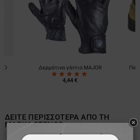
PRO
Δερμάτινα γάντια MAJOR
4,44 €
ΔΕΙΤΕ ΠΕΡΙΣΣΟΤΕΡΑ ΑΠΟ ΤΗ
ΜΑΡΚΑ
STENSO