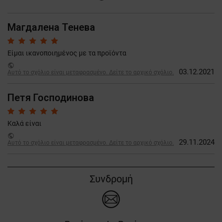
Магдалена Тенева
Είμαι ικανοποιημένος με τα προϊόντα
public
03.12.2021
Αυτό το σχόλιο είναι μεταφρασμένο. Δείτε το αρχικό σχόλιο.
Петя Господинова
Καλά είναι
public
29.11.2024
Αυτό το σχόλιο είναι μεταφρασμένο. Δείτε το αρχικό σχόλιο.
Συνδρομή