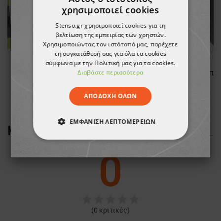
χρησιμοποιεί cookies
Stenso.gr χρησιμοποιεί cookies για τη
βελτίωση της εμπειρίας των χρηστών.
Χρησιμοποιώντας τον ιστότοπό μας, παρέχετε
τη συγκατάθεσή σας για όλα τα cookies
σύμφωνα με την Πολιτική μας για τα cookies.
OAK TROUSERS
Διαβάστε περισσότερα
93,47 €
ΑΠΟΔΟΧΉ ΌΛΩΝ
ΕΜΦΆΝΙΣΗ ΛΕΠΤΟΜΕΡΕΙΏΝ
ΚΡΙΤΙΚΈΣ ΠΕΛΑΤΏΝ
ΑΠΟΛΎΤΩΣ ΑΠΑΡΑΊΤΗΤΑ
0
ΑΠΌΔΟΣΗΣ
ΣΤΌΧΕΥΣΗΣ
ΛΕΙΤΟΥΡΓΙΚΌΤΗΤΑΣ
(
0
κριτικές)
ΜΗ ΤΑΞΙΝΟΜΗΜΈΝΑ