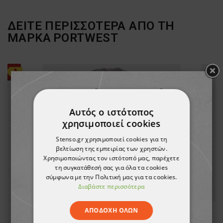
ΔΕΙΤΕ ΠΕΡΙΣΣΟΤΕΡΑ ΑΠΟ ΤΗ
ΜΑΡΚΑ
PORTWEST
Αυτός ο ιστότοπος
χρησιμοποιεί cookies
Stenso.gr χρησιμοποιεί cookies για τη
βελτίωση της εμπειρίας των χρηστών.
Χρησιμοποιώντας τον ιστότοπό μας, παρέχετε
τη συγκατάθεσή σας για όλα τα cookies
σύμφωνα με την Πολιτική μας για τα cookies.
Διαβάστε περισσότερα
ΑΠΟΔΟΧΉ ΌΛΩΝ
Επιγονατίδες HIGH DENSITY GOMA
Ζ