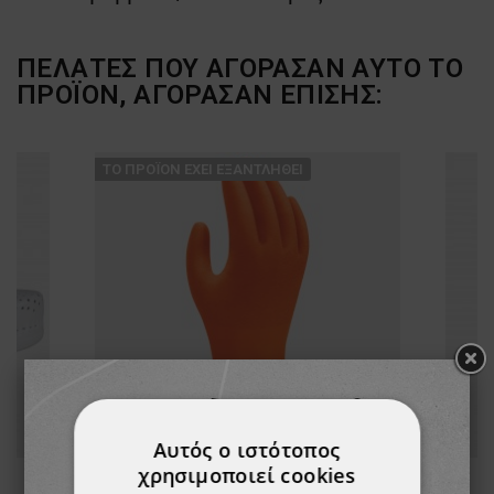
ΠΕΛΆΤΕΣ ΠΟΥ ΑΓΌΡΑΣΑΝ ΑΥΤΌ ΤΟ
ΠΡΟΪΌΝ, ΑΓΌΡΑΣΑΝ ΕΠΊΣΗΣ:
ТΟ ΠΡΟΪΌΝ ΈΧΕΙ ΕΞΑΝΤΛΗΘΕΊ
Αυτός ο ιστότοπος
χρησιμοποιεί cookies