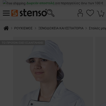
Δωρεάν αποστολή
για παραγγελίες άνω των 100 €
0
ΡΟΥΧΙΣΜΟΣ
ΞΕΝΟΔΟΧΕΙΑ ΚΑΙ ΕΣΤΙΑΤΟΡΙΑ
Στολές μα
ТΟ ΠΡΟΪΌΝ ΈΧΕΙ ΕΞΑΝΤΛΗΘΕΊ