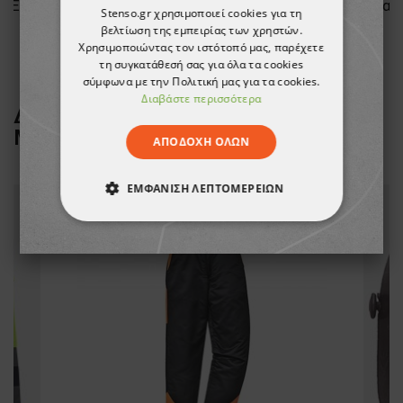
ITE
Γάντια νιτριλίου SHOWA 707HVO
Stenso.gr χρησιμοποιεί cookies για τη
βελτίωση της εμπειρίας των χρηστών.
1,91 €
Χρησιμοποιώντας τον ιστότοπό μας, παρέχετε
τη συγκατάθεσή σας για όλα τα cookies
σύμφωνα με την Πολιτική μας για τα cookies.
Διαβάστε περισσότερα
ΔΕΙΤΕ ΠΕΡΙΣΣΟΤΕΡΑ ΑΠΟ ΤΗ
ΜΑΡΚΑ
PORTWEST
ΑΠΟΔΟΧΉ ΌΛΩΝ
ΕΜΦΆΝΙΣΗ ΛΕΠΤΟΜΕΡΕΙΏΝ
ΑΠΟΛΎΤΩΣ ΑΠΑΡΑΊΤΗΤΑ
ΑΠΌΔΟΣΗΣ
ΣΤΌΧΕΥΣΗΣ
ΛΕΙΤΟΥΡΓΙΚΌΤΗΤΑΣ
ΜΗ ΤΑΞΙΝΟΜΗΜΈΝΑ