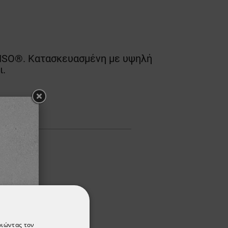
ENSO®. Κατασκευασμένη με υψηλή
ι.
οιώντας τον