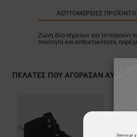
ΛΕΠΤΟΜΈΡΕΙΕΣ ΠΡΟΪΌΝΤΟ
Ζώνη δύο σημείων για το πηγούνι 
ποιότητα και ανθεκτικότητα, παρέχε
ΠΕΛΆΤΕΣ ΠΟΥ ΑΓΌΡΑΣΑΝ ΑΥΤΌ ΤΟ 
Stenso.gr 