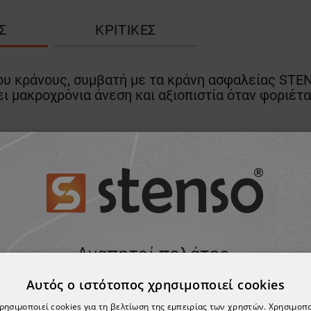
Σ
ΚΡΙΤΙΚΈΣ
του κράνους, συμβατή με τα κράνη ασφαλείας ST
ι μακροχρόνια άνεση και αξιοπιστία όταν φοριέτα
ΠΡΟΪΌΝ, ΑΓΌΡΑΣΑΝ ΕΠΊΣΗΣ:
Αυτός ο ιστότοπος χρησιμοποιεί cookies
χρησιμοποιεί cookies για τη βελτίωση της εμπειρίας των χρηστών. Χρησιμοπ