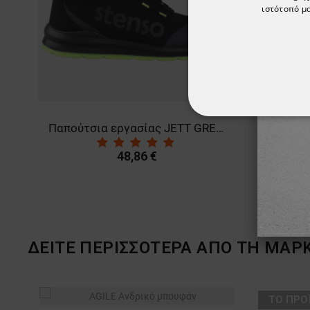
ιστότοπό μα
ΑΠΟΛΎΤΩΣ ΑΠΑΡ
Παπούτσια εργασίας JETT GREEN ANKLE MF S3
ΜΗ ΤΑΞΙΝΟΜΗΜ
48,86 €
ΔΕΙΤΕ ΠΕΡΙΣΣΟΤΕΡΑ ΑΠΟ ΤΗ ΜΑΡ
ТΟ ΠΡΟ