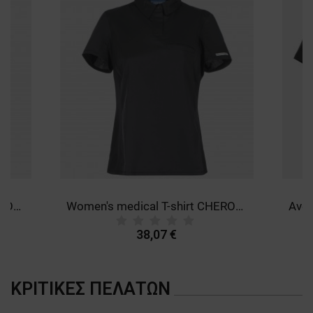
Women's medical T-shirt CHEROKEE BLACK WWE698.
Women's medical T-shirt CHEROKEE GREY WWE698.
38,07 €
ΚΡΙΤΙΚΈΣ ΠΕΛΑΤΏΝ