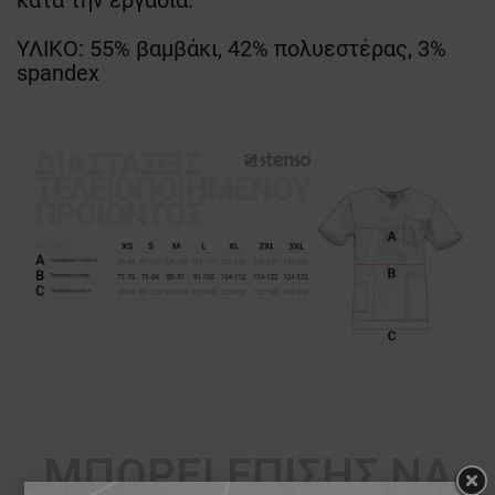
κατά την εργασία.
ΥΛΙΚΟ: 55% βαμβάκι, 42% πολυεστέρας, 3%
spandex
ΜΠΟΡΕΊ ΕΠΊΣΗΣ ΝΑ