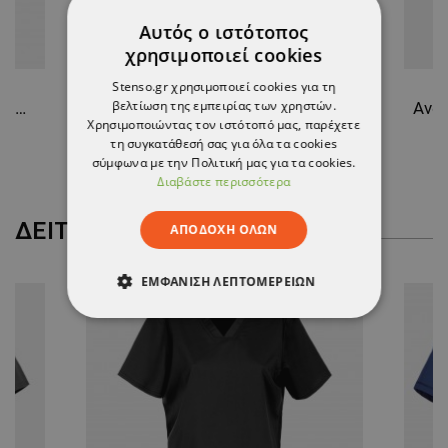
Αυτός ο ιστότοπος
χρησιμοποιεί cookies
Stenso.gr χρησιμοποιεί cookies για τη
βελτίωση της εμπειρίας των χρηστών.
Ανδρική ιατρική μπλούζα NOBBY DARK GREY
Παντελόνι NOBBY STRAIGHT BLACK
Χρησιμοποιώντας τον ιστότοπό μας, παρέχετε
τη συγκατάθεσή σας για όλα τα cookies
15,13 €
σύμφωνα με την Πολιτική μας για τα cookies.
Διαβάστε περισσότερα
ΔΕΊΤΕ ΠΕΡΙΣΣΌΤΕΡΑ
ΑΠΟΔΟΧΉ ΌΛΩΝ
ΕΜΦΆΝΙΣΗ ΛΕΠΤΟΜΕΡΕΙΏΝ
ΑΠΟΛΎΤΩΣ ΑΠΑΡΑΊΤΗΤΑ
ΑΠΌΔΟΣΗΣ
ΣΤΌΧΕΥΣΗΣ
ΛΕΙΤΟΥΡΓΙΚΌΤΗΤΑΣ