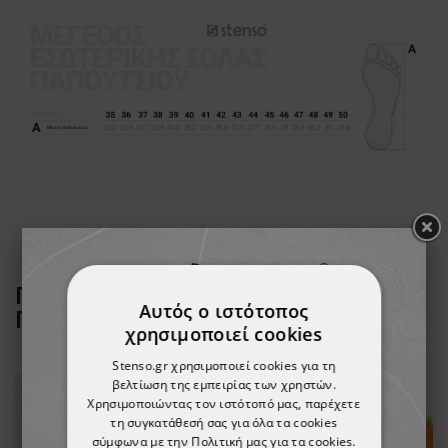
ΠΕΛΆΤΕΣ ΠΟΥ ΑΓΌΡΑΣΑΝ ΑΥΤΌ ΤΟ
Αυτός ο ιστότοπος
ΠΡΟΪΌΝ, ΑΓΌΡΑΣΑΝ ΕΠΊΣΗΣ:
χρησιμοποιεί cookies
Stenso.gr χρησιμοποιεί cookies για τη
βελτίωση της εμπειρίας των χρηστών.
Χρησιμοποιώντας τον ιστότοπό μας, παρέχετε
τη συγκατάθεσή σας για όλα τα cookies
σύμφωνα με την Πολιτική μας για τα cookies.