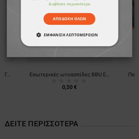
Διαβάστε περισσότερα
ΑΠΟΔΟΧΉ ΌΛΩΝ
ΕΜΦΆΝΙΣΗ ΛΕΠΤΟΜΕΡΕΙΏΝ
ΑΠΟΛΎΤΩΣ ΑΠΑΡΑΊΤΗΤΑ
ΑΠΌΔΟΣΗΣ
ΣΤΌΧΕΥΣΗΣ
TORNADO S5 FO SR BLUE/RED Γαλότσες εργασίας
Εσωτερικές ωτοασπίδες BBU EP 500
ΛΕΙΤΟΥΡΓΙΚΌΤΗΤΑΣ
0,50 €
ΜΗ ΤΑΞΙΝΟΜΗΜΈΝΑ
ΔΕΊΤΕ ΠΕΡΙΣΣΌΤΕΡΑ