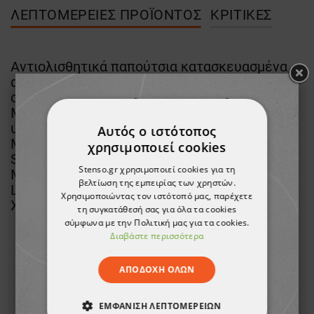
ΛΕΠΤΟΜΈΡΕΙΕΣ ΠΡΟΪΌΝΤΟΣ
ΚΡΙΤΙΚΈΣ
Αντιολισθητικά παπούτσια κατασκευασμένα
από καουτσούκ για λιπαρές υγρές και
ολισθηρές επιφάνειες με σόλα Tiger-grip®.
Μπορούν να προσαρμοστούν σε όλα τα είδη
υποδημάτων.
Αυτός ο ιστότοπος
ΜΕΓΕΘΗ:
χρησιμοποιεί cookies
S: 34-36
Stenso.gr χρησιμοποιεί cookies για τη
Μ: 37-40
βελτίωση της εμπειρίας των χρηστών.
L: 41-44
Χρησιμοποιώντας τον ιστότοπό μας, παρέχετε
XL: 45-48
τη συγκατάθεσή σας για όλα τα cookies
σύμφωνα με την Πολιτική μας για τα cookies.
Διαβάστε περισσότερα
ΑΠΟΔΟΧΉ ΌΛΩΝ
ΕΜΦΆΝΙΣΗ ΛΕΠΤΟΜΕΡΕΙΏΝ