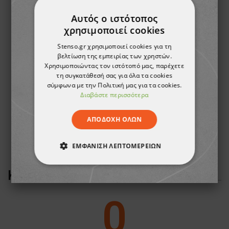
Αυτός ο ιστότοπος
χρησιμοποιεί cookies
Stenso.gr χρησιμοποιεί cookies για τη
βελτίωση της εμπειρίας των χρηστών.
Χρησιμοποιώντας τον ιστότοπό μας, παρέχετε
τη συγκατάθεσή σας για όλα τα cookies
σύμφωνα με την Πολιτική μας για τα cookies.
Διαβάστε περισσότερα
Προφίλτρο 3M 5911 P1
4,34 €
ΑΠΟΔΟΧΉ ΌΛΩΝ
ΕΜΦΆΝΙΣΗ ΛΕΠΤΟΜΕΡΕΙΏΝ
ΑΠΟΛΎΤΩΣ ΑΠΑΡΑΊΤΗΤΑ
ΚΡΙΤΙΚΈΣ ΠΕΛΑΤΏΝ
ΑΠΌΔΟΣΗΣ
ΣΤΌΧΕΥΣΗΣ
0
ΛΕΙΤΟΥΡΓΙΚΌΤΗΤΑΣ