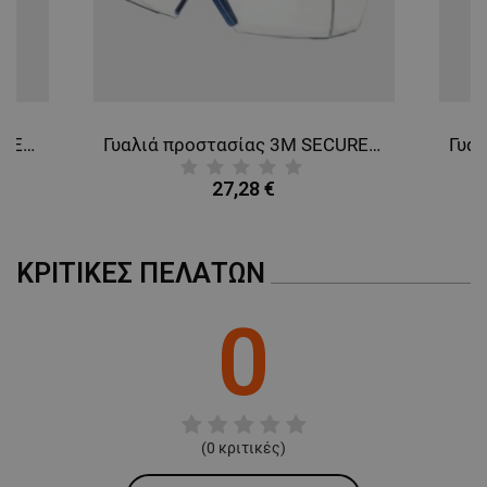
Γυαλιά προστασίας 3M SECUREFIT SF 1О2 BLUE
Γυαλιά προστασίας 3M SECUREFIT SF 37О1
27,28 €
ΚΡΙΤΙΚΈΣ ΠΕΛΑΤΏΝ
0
(
0
κριτικές)