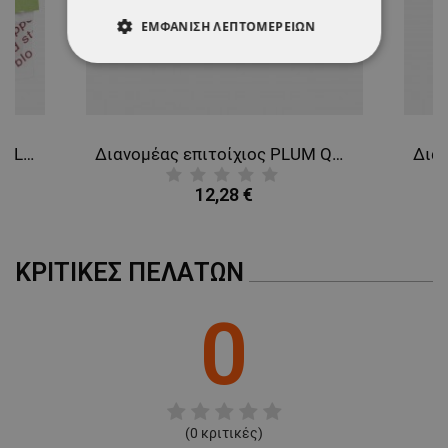
ΕΜΦΆΝΙΣΗ ΛΕΠΤΟΜΕΡΕΙΏΝ
ΑΠΟΛΎΤΩΣ ΑΠΑΡΑΊΤΗΤΑ
ΑΠΌΔΟΣΗΣ
ΣΤΌΧΕΥΣΗΣ
Αιμοστατικοί λευκοπλάστες PLUM QUICKFIX REFILL
Διανομέας επιτοίχιος PLUM QUICKFIX DUO
ΛΕΙΤΟΥΡΓΙΚΌΤΗΤΑΣ
12,28 €
ΜΗ ΤΑΞΙΝΟΜΗΜΈΝΑ
ΚΡΙΤΙΚΈΣ ΠΕΛΑΤΏΝ
0
(
0
κριτικές)