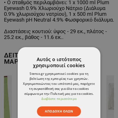
• Ο σταθμός περιλαμβάνει: 1 x 1000 ml Plum
Eyewash 0.9% Χλωριούχο Νάτριο (Διάλυμα
0.9% χλωριούχου νατρίου), 1 x 500 ml Plum
Eyewash pH Neutral 4.9% Φωσφορικό διάλυμα.
Διαστάσεις κουτιού: ύψος - 29 εκ., πλάτος -
25.2 εκ., βάθος - 11.6 εκ..
ΔΕΙΤΕ ΠΕΡΙΣΣΟΤΕΡΑ ΑΠΟ ΤΗ
Αυτός ο ιστότοπος
ΜΑΡΚΑ
PLUM
χρησιμοποιεί cookies
Stenso.gr χρησιμοποιεί cookies για τη
βελτίωση της εμπειρίας των χρηστών.
Χρησιμοποιώντας τον ιστότοπό μας, παρέχετε
τη συγκατάθεσή σας για όλα τα cookies
σύμφωνα με την Πολιτική μας για τα cookies.
Διαβάστε περισσότερα
ΑΠΟΔΟΧΉ ΌΛΩΝ