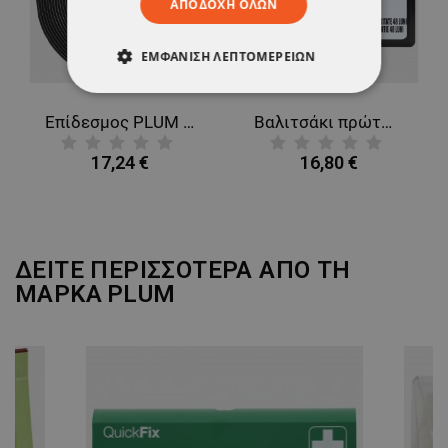
ΑΠΟΔΟΧΉ ΌΛΩΝ
ΕΜΦΆΝΙΣΗ ΛΕΠΤΟΜΕΡΕΙΏΝ
ΑΠΟΛΎΤΩΣ ΑΠΑΡΑΊΤΗΤΑ
Επίδεσμος PLUM QUICKSOFT BANDANGE BLACK
Βαλιτσάκι πρώτων βοηθειών αυτοκινήτου VESTA
ΑΠΌΔΟΣΗΣ
ΣΤΌΧΕΥΣΗΣ
17,24 €
16,80 €
ΛΕΙΤΟΥΡΓΙΚΌΤΗΤΑΣ
ΜΗ ΤΑΞΙΝΟΜΗΜΈΝΑ
ΔΕΙΤΕ ΠΕΡΙΣΣΟΤΕΡΑ ΑΠΟ ΤΗ
ΜΑΡΚΑ
PLUM