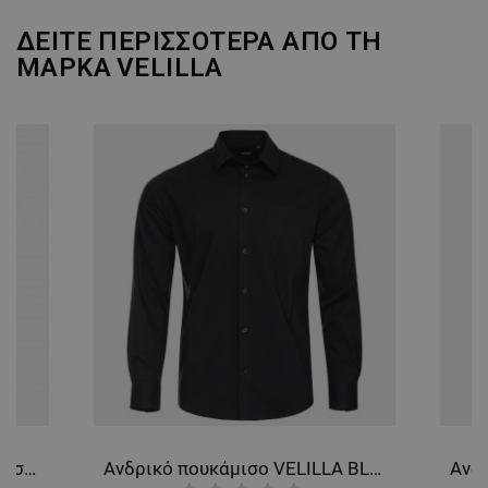
ΑΠΌΔΟΣΗΣ
ΣΤΌΧΕΥΣΗΣ
ΔΕΙΤΕ ΠΕΡΙΣΣΟΤΕΡΑ ΑΠΟ ΤΗ
ΜΑΡΚΑ
VELILLA
ΛΕΙΤΟΥΡΓΙΚΌΤΗΤΑΣ
ΜΗ ΤΑΞΙΝΟΜΗΜΈΝΑ
Ανδρικό κοντομάνικο πουκάμισο VELILLA WHITE
Ανδρικό πουκάμισο VELILLA BLACK