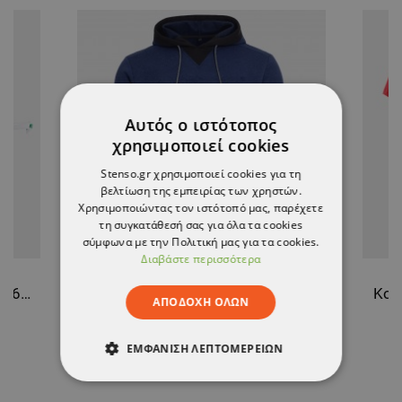
Αυτός ο ιστότοπος
χρησιμοποιεί cookies
Stenso.gr χρησιμοποιεί cookies για τη
βελτίωση της εμπειρίας των χρηστών.
Χρησιμοποιώντας τον ιστότοπό μας, παρέχετε
τη συγκατάθεσή σας για όλα τα cookies
σύμφωνα με την Πολιτική μας για τα cookies.
Διαβάστε περισσότερα
Γυαλιά προστασίας UNIVET 506 UP CLEAR
Φούτερ STENSO 3D PRINT NAVY BLUE
Κον
ΑΠΟΔΟΧΉ ΌΛΩΝ
25,30 €
ΕΜΦΆΝΙΣΗ ΛΕΠΤΟΜΕΡΕΙΏΝ
ΑΠΟΛΎΤΩΣ ΑΠΑΡΑΊΤΗΤΑ