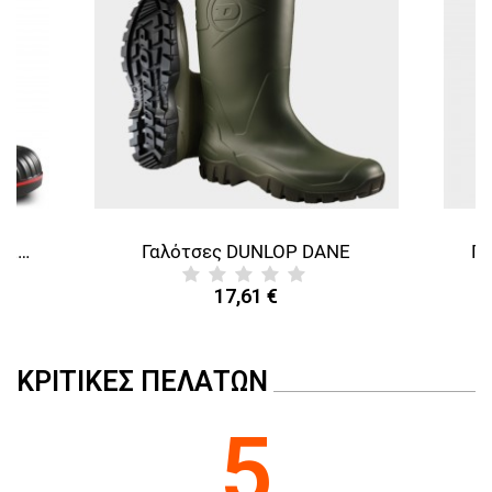
Γαλότσες DUNLOP ACIFORT HEAVY DUTY S5 SRA
Γαλότσες DUNLOP DANE
Γα
17,61 €
ΚΡΙΤΙΚΈΣ ΠΕΛΑΤΏΝ
5