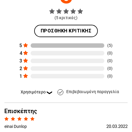
(
5
κριτικές)
ΠΡΟΣΘΉΚΗ ΚΡΙΤΙΚΉΣ
5
(5)
4
(0)
3
(0)
2
(0)
1
(0)
Επιβεβαιωμένη παραγγελία
done
Επισκέπτης
20.03.2022
einai Dunlop