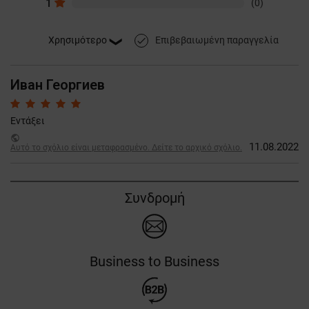
1
(0)
Επιβεβαιωμένη παραγγελία
done
Иван Георгиев
Εντάξει
public
11.08.2022
Αυτό το σχόλιο είναι μεταφρασμένο. Δείτε το αρχικό σχόλιο.
Συνδρομή
Business to Business