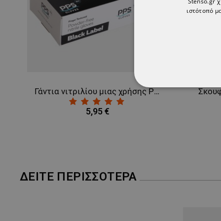
Stenso.gr 
ιστότοπό μα
Γάντια νιτριλίου μιας χρήσης PPS NITRILE BLACK PF
Σκουφ
ΑΠΟΛΎΤΩΣ ΑΠΑΡ
5,95 €
ΜΗ ΤΑΞΙΝΟΜΗΜ
ΔΕΊΤΕ ΠΕΡΙΣΣΌΤΕΡΑ