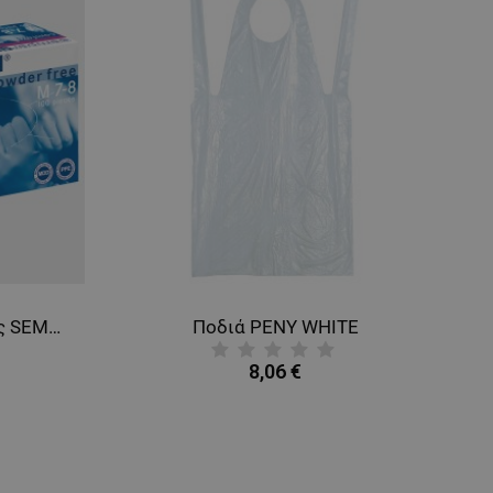
Γάντια λατέξ μιας χρήσης SEMPERGUARD LATEX IC
Ποδιά PENY WHITE
8,06 €