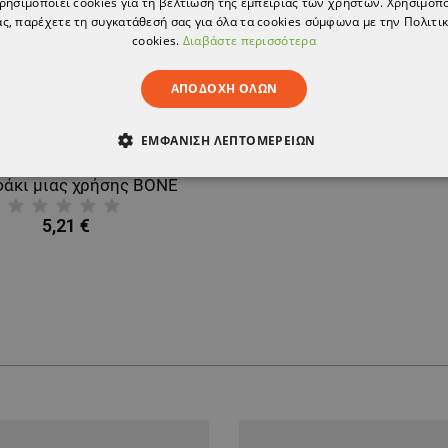
χρησιμοποιεί cookies για τη βελτίωση της εμπειρίας των χρηστών. Χρησιμοπ
ς, παρέχετε τη συγκατάθεσή σας για όλα τα cookies σύμφωνα με την Πολιτικ
cookies.
Διαβάστε περισσότερα
ΑΠΟΔΟΧΉ ΌΛΩΝ
ΕΜΦΆΝΙΣΗ ΛΕΠΤΟΜΕΡΕΙΏΝ
άκι μιας χρήσης BONE
ΑΊΤΗΤΑ
ΑΠΌΔΟΣΗΣ
ΣΤΌΧΕΥΣΗΣ
ΛΕΙΤΟΥΡΓΙΚ
5,21 €
ΈΝΑ