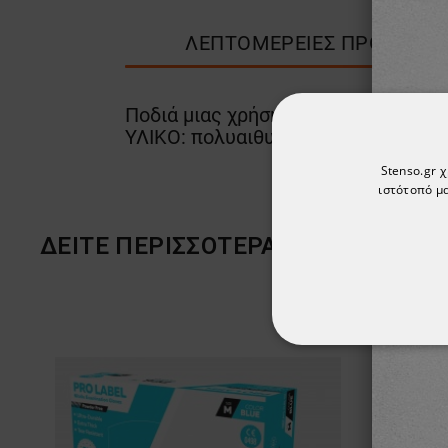
ΛΕΠΤΟΜΈΡΕΙΕΣ ΠΡΟΪΌΝΤΟ
Ποδιά μιας χρήσης με σαλιάρα. 100 
ΥΛΙΚΟ: πολυαιθυλένιο
Stenso.gr 
ιστότοπό μα
ΔΕΊΤΕ ΠΕΡΙΣΣΌΤΕΡΑ
ΑΠΟΛΎΤΩΣ ΑΠΑΡ
ΜΗ ΤΑΞΙΝΟΜΗΜ