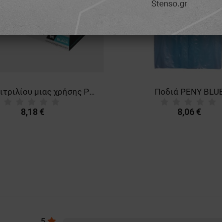
Γάντια νιτριλίου μιας χρήσης PPS NITRILE BLACK PF 5.5G
Ποδιά PENY BLU
8,18 €
8,06 €
5