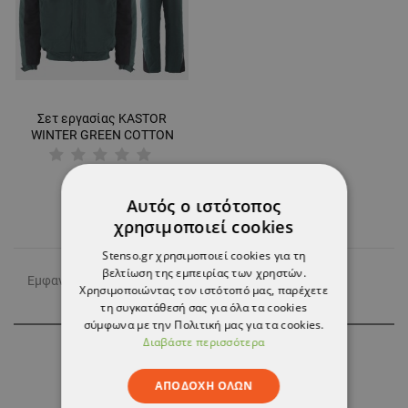
Σετ εργασίας KASTOR
WINTER GREEN COTTON
76,26 €
Αυτός ο ιστότοπος
χρησιμοποιεί cookies
Stenso.gr χρησιμοποιεί cookies για τη
βελτίωση της εμπειρίας των χρηστών.
Εμφανίζονται τα στοιχεία 1-1 από σύνολο 1
Χρησιμοποιώντας τον ιστότοπό μας, παρέχετε
τη συγκατάθεσή σας για όλα τα cookies
σύμφωνα με την Πολιτική μας για τα cookies.
Διαβάστε περισσότερα
Συνδρομή
ΑΠΟΔΟΧΉ ΌΛΩΝ