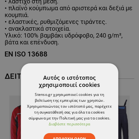
• λάστιχο στη μέση.
• πλαϊνό κούμπωμα από αριστερά και δεξιά με
κουμπιά.
• ελαστικές, ρυθμιζόμενες τιράντες.
• ανακλαστικά στοιχεία.
Υλικό: 100% βαμβάκι υδρόφοβο, 240 g/m²,
βάτα και επένδυση.
EN ISO 13688
ΔΕΊΤΕ ΠΕΡΙΣΣΌΤΕΡΑ
Αυτός ο ιστότοπος
χρησιμοποιεί cookies
Stenso.gr χρησιμοποιεί cookies για τη
βελτίωση της εμπειρίας των χρηστών.
Χρησιμοποιώντας τον ιστότοπό μας, παρέχετε
τη συγκατάθεσή σας για όλα τα cookies
σύμφωνα με την Πολιτική μας για τα cookies.
Διαβάστε περισσότερα
ΑΠΟΔΟΧΉ ΌΛΩΝ