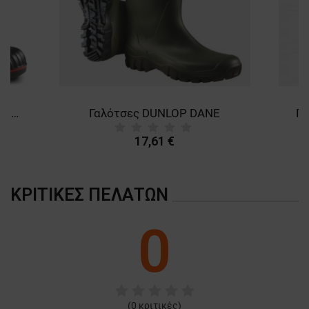
Γαλότσες DUNLOP ACIFORT HEAVY DUTY S5 SRA
Γαλότσες DUNLOP DANE
Γα
17,61 €
ΚΡΙΤΙΚΈΣ ΠΕΛΑΤΏΝ
0
(
0
κριτικές)