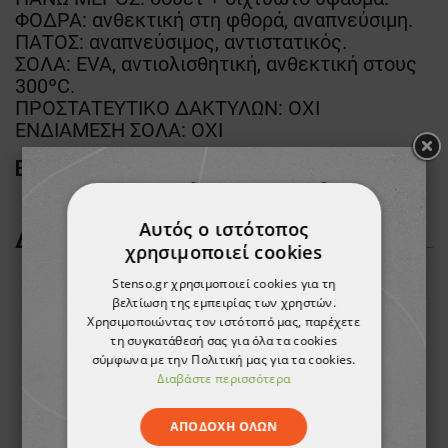
ΦΟΔΡΑ: ανθεκτική στη φθορά, αναπνεύσιμη.
ΠΑΤΟΣ: αναπνεύσιμος, αντιστατικός.
ΣΟΛΑ: EVA, αντιολισθητική, ανθεκτική στους
300ºC.
ΠΡΟΣΤΑΤΕΥΤΙΚΟ ΔΑΚΤΥΛΩΝ: ΟΧΙ
ΕΝΔΙΑΜΕΣΗ ΣΟΛΑ: ΟΧΙ
EN ISO 20347
Αυτός ο ιστότοπος
ΔΕΊΤΕ ΠΕΡΙΣΣΌΤΕΡΑ
χρησιμοποιεί cookies
Stenso.gr χρησιμοποιεί cookies για τη
βελτίωση της εμπειρίας των χρηστών.
Χρησιμοποιώντας τον ιστότοπό μας, παρέχετε
τη συγκατάθεσή σας για όλα τα cookies
σύμφωνα με την Πολιτική μας για τα cookies.
Διαβάστε περισσότερα
ΑΠΟΔΟΧΉ ΌΛΩΝ