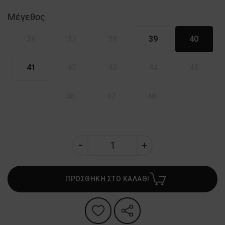
Μέγεθος
36
37
38
39
40
41
42
43
44
45
46
47
48
ΠΡΟΣΘΗΚΗ ΣΤΟ ΚΑΛΑΘΙ