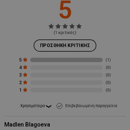
5
(
1
κριτικές)
ΠΡΟΣΘΉΚΗ ΚΡΙΤΙΚΉΣ
5
(1)
4
(0)
3
(0)
2
(0)
1
(0)
Επιβεβαιωμένη παραγγελία
done
Madlen Blagoeva