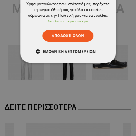
Χρησιμοποιώντας τον ιστότοπό μας, παρέχετε
ΜΠΟΡΕΊ ΕΠΊΣΗΣ ΝΑ
τη συγκατάθεσή σας για όλα τα cookies
σύμφωνα με την Πολιτική μας για τα cookies.
ΣΑΣ ΑΡΈΣΟΥΝ
Διαβάστε περισσότερα
ΑΠΟΔΟΧΉ ΌΛΩΝ
ΕΜΦΆΝΙΣΗ ΛΕΠΤΟΜΕΡΕΙΏΝ
ΑΠΟΛΎΤΩΣ ΑΠΑΡΑΊΤΗΤΑ
ΑΠΌΔΟΣΗΣ
ΣΤΌΧΕΥΣΗΣ
ΛΕΙΤΟΥΡΓΙΚΌΤΗΤΑΣ
ΔΕΊΤΕ ΠΕΡΙΣΣΌΤΕΡΑ
ΜΗ ΤΑΞΙΝΟΜΗΜΈΝΑ