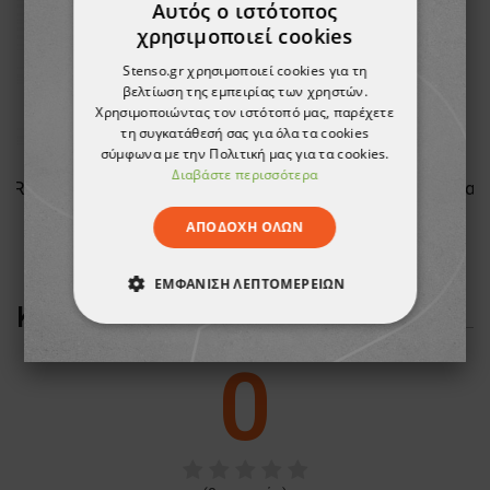
Αυτός ο ιστότοπος
χρησιμοποιεί cookies
Stenso.gr χρησιμοποιεί cookies για τη
βελτίωση της εμπειρίας των χρηστών.
Χρησιμοποιώντας τον ιστότοπό μας, παρέχετε
τη συγκατάθεσή σας για όλα τα cookies
σύμφωνα με την Πολιτική μας για τα cookies.
Διαβάστε περισσότερα
VER
ENVY NAVY Μπουφάν με επένδυση
ΑΠΟΔΟΧΉ ΌΛΩΝ
11,41 €
ΕΜΦΆΝΙΣΗ ΛΕΠΤΟΜΕΡΕΙΏΝ
ΚΡΙΤΙΚΈΣ ΠΕΛΑΤΏΝ
ΑΠΟΛΎΤΩΣ ΑΠΑΡΑΊΤΗΤΑ
0
ΑΠΌΔΟΣΗΣ
ΣΤΌΧΕΥΣΗΣ
ΛΕΙΤΟΥΡΓΙΚΌΤΗΤΑΣ
ΜΗ ΤΑΞΙΝΟΜΗΜΈΝΑ