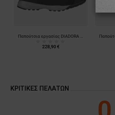
Παπούτσια εργασίας DIADORA GLOVE MDS BOA MID S3S FO HRO SR SC ESD BLACK
228,90 €
ΚΡΙΤΙΚΈΣ ΠΕΛΑΤΏΝ
0