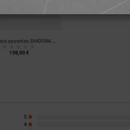
Παπούτσια εργασίας DIADORA GLOVE A.BOX PRO S3S FO SR HRO ESD BLACK
198,90 €
5
4