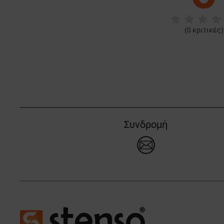
(
0
κριτικές)
Συνδρομή