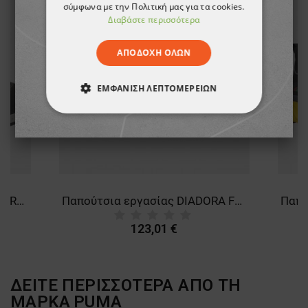
σύμφωνα με την Πολιτική μας για τα cookies.
Διαβάστε περισσότερα
ΑΠΟΔΟΧΉ ΌΛΩΝ
ΕΜΦΆΝΙΣΗ ΛΕΠΤΟΜΕΡΕΙΏΝ
ΑΠΟΛΎΤΩΣ ΑΠΑΡΑΊΤΗΤΑ
ΑΠΌΔΟΣΗΣ
ΣΤΌΧΕΥΣΗΣ
ΛΕΙΤΟΥΡΓΙΚΌΤΗΤΑΣ
Παπούτσια εργασίας DIADORA RUN A.BOX MID S3S FO SR ESD BLACK
Παπούτσια εργασίας DIADORA FREEDOM MID 06 SR BLACK/OLIVE GREEN
ΜΗ ΤΑΞΙΝΟΜΗΜΈΝΑ
123,01 €
ΔΕΙΤΕ ΠΕΡΙΣΣΟΤΕΡΑ ΑΠΟ ΤΗ
ΜΑΡΚΑ
PUMA