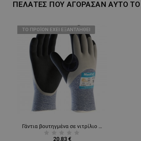
ΠΕΛΆΤΕΣ ΠΟΥ ΑΓΌΡΑΣΑΝ ΑΥΤΌ ΤΟ 
ТΟ ΠΡΟΪΌΝ ΈΧΕΙ ΕΞΑΝΤΛΗΘΕΊ
Γάντια βουτηγμένα σε νιτρίλιο ATG MAXICUT OIL
20,83 €