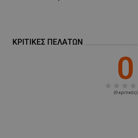
ΚΡΙΤΙΚΈΣ ΠΕΛΑΤΏΝ
0
(
0
κριτικές)