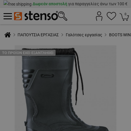
Δωρεάν αποστολή
για παραγγελίες άνω των 100 €
0
ΠΑΠΟΥΤΣΙΑ ΕΡΓΑΣΙΑΣ
Γαλότσες εργασίας
BOOTS WINT
ТΟ ΠΡΟΪΌΝ ΈΧΕΙ ΕΞΑΝΤΛΗΘΕΊ