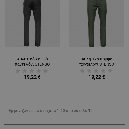
ΜΗ ΤΑΞΙΝΟΜΗΜΈΝΑ
Αθλητικό-κομψό
Αθλητικό-κομψό
παντελόνι STENSO
παντελόνι STENSO
CHINO LIGHT GREY
CHINO LIGHT DARK
GREEN
19,22 €
19,22 €
Εμφανίζονται τα στοιχεία 1-10 από σύνολο 10