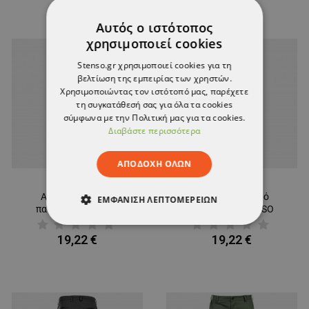
Αυτός ο ιστότοπος
χρησιμοποιεί cookies
Stenso.gr χρησιμοποιεί cookies για τη
βελτίωση της εμπειρίας των χρηστών.
Χρησιμοποιώντας τον ιστότοπό μας, παρέχετε
τη συγκατάθεσή σας για όλα τα cookies
σύμφωνα με την Πολιτική μας για τα cookies.
Διαβάστε περισσότερα
ΑΠΟΔΟΧΉ ΌΛΩΝ
Αθλητικό-κομψό
Αθλητικό-κομψό
ΕΜΦΆΝΙΣΗ ΛΕΠΤΟΜΕΡΕΙΏΝ
παντελόνι STENSO
παντελόνι STENSO
CHINO LIGHT DARK BLUE
CHINO LIGHT BLACK
ΑΠΟΛΎΤΩΣ ΑΠΑΡΑΊΤΗΤΑ
19,22 €
19,22 €
ΑΠΌΔΟΣΗΣ
ΣΤΌΧΕΥΣΗΣ
ΛΕΙΤΟΥΡΓΙΚΌΤΗΤΑΣ