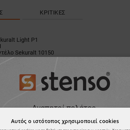
Σ
ΚΡΙΤΙΚΈΣ
uralt Light P1
1
οντέλο Sekuralt 10150
ης
ΠΡΟΪΌΝ, ΑΓΌΡΑΣΑΝ ΕΠΊΣΗΣ:
ΪΌΝ ΈΧΕΙ ΕΞΑΝΤΛΗΘΕΊ
Αυτός ο ιστότοπος χρησιμοποιεί cookies