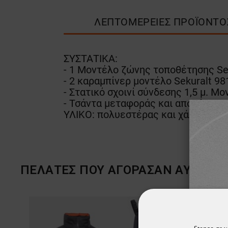
ΛΕΠΤΟΜΈΡΕΙΕΣ ΠΡΟΪΌΝΤΟ
ΣΥΣΤΑΤΙΚΑ:
- 1 Μοντέλο ζώνης τοποθέτησης Sek
- 2 καραμπίνερ μοντέλο Sekuralt 98
- Στατικό σχοινί σύνδεσης 1,5 μ. Μ
- Τσάντα μεταφοράς και αποθήκευσ
ΥΛΙΚΟ: πολυεστέρας και χάλυβας
ΠΕΛΆΤΕΣ ΠΟΥ ΑΓΌΡΑΣΑΝ ΑΥΤΌ ΤΟ 
ТΟ ΠΡΟ