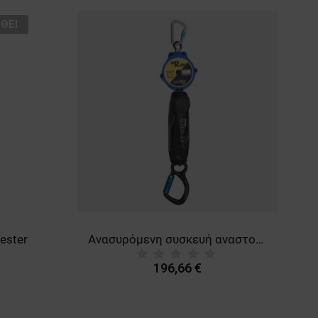
ΘΕΊ
ester
Ανασυρόμενη συσκευή αναστολής πτώσης SEKURALT MINIBLOCK C
196,66 €