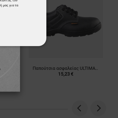
οιώντας τον
ή μας για τα
ΌΤΗΤΑΣ
Γυαλιά προστασίας UNIVET 620 UP
Παπούτσια ασφαλείας ULTIMATE II LOW S1
15,23 €
Previous
Next