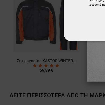
Stenso.gr 
ιστότοπό μα
ΑΠΟΛΎΤΩΣ ΑΠΑΡ
ΜΗ ΤΑΞΙΝΟΜΗΜ
Σετ εργασίας KASTOR WINTER ORANGE
59,89 €
ΔΕΙΤΕ ΠΕΡΙΣΣΟΤΕΡΑ ΑΠΟ ΤΗ ΜΑΡ