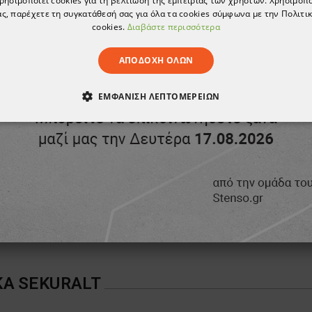
χρησιμοποιεί cookies για τη βελτίωση της εμπειρίας των χρηστών. Χρησιμοπ
ς, παρέχετε τη συγκατάθεσή σας για όλα τα cookies σύμφωνα με την Πολιτικ
cookies.
Διαβάστε περισσότερα
ΑΠΟΔΟΧΉ ΌΛΩΝ
ΕΜΦΆΝΙΣΗ ΛΕΠΤΟΜΕΡΕΙΏΝ
ΑΊΤΗΤΑ
ΑΠΌΔΟΣΗΣ
ΣΤΌΧΕΥΣΗΣ
ΛΕΙΤΟΥΡΓΙΚ
ΈΝΑ
Καπέλο κουζίνας CAPPELLO WHITE
6,57 €
18,65 €
ΚΑ
SEKURALT