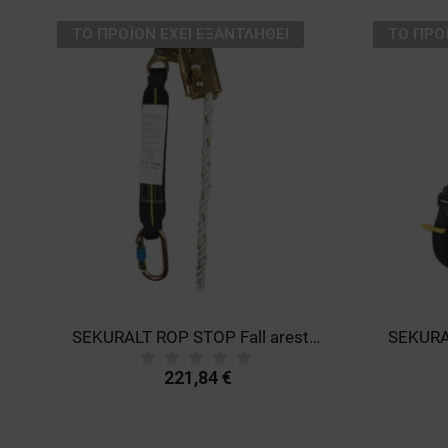
ТΟ ΠΡΟΪΌΝ ΈΧΕΙ ΕΞΑΝΤΛΗΘΕΊ
ТΟ ΠΡΟ
all protection harness
SEKURALT ROP STOP Fall arester on rope
221,84 €