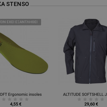
ΚΑ
STENSO
ΪΌΝ ΈΧΕΙ ΕΞΑΝΤΛΗΘΕΊ
OFT Ergonomic insoles
ALTITUDE SOFTSHELL 
4,55 €
29,60 €