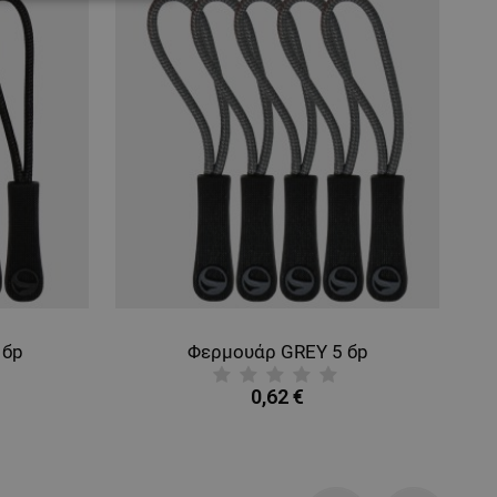
ΌΤΗΤΑΣ
 бр
Φερμουάρ GREY 5 бр
0,62 €