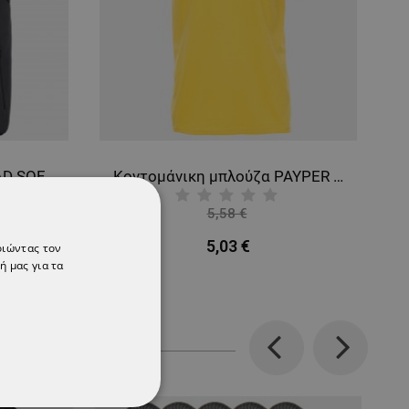
Γιλέκο εργασίας REEF PAD SOFTSHELL BLACK
Κοντομάνικη μπλούζα PAYPER SUNSET YELLOW
5,58 €
-10%
5,03 €
οιώντας τον
ή μας για τα
Previous
Next