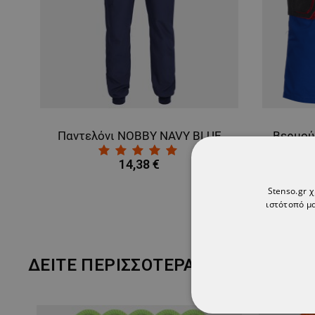
Παντελόνι NOBBY NAVY BLUE
14,38 €
Stenso.gr 
ιστότοπό μα
ΔΕΊΤΕ ΠΕΡΙΣΣΌΤΕΡΑ