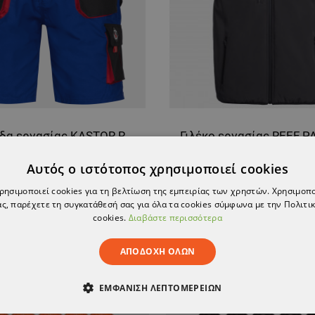
Bερμούδα εργασίας KASTOR ROYAL BLUE
31,74 €
19,72 €
Αυτός ο ιστότοπος χρησιμοποιεί cookies
-20%
15,77 €
χρησιμοποιεί cookies για τη βελτίωση της εμπειρίας των χρηστών. Χρησιμοπ
ς, παρέχετε τη συγκατάθεσή σας για όλα τα cookies σύμφωνα με την Πολιτικ
cookies.
Διαβάστε περισσότερα
ΑΠΟΔΟΧΉ ΌΛΩΝ
ΕΜΦΆΝΙΣΗ ΛΕΠΤΟΜΕΡΕΙΏΝ