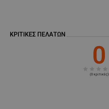
ΚΡΙΤΙΚΈΣ ΠΕΛΑΤΏΝ
0
(
0
κριτικές)