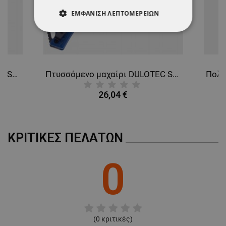
ΕΜΦΆΝΙΣΗ ΛΕΠΤΟΜΕΡΕΙΏΝ
ΑΠΟΛΎΤΩΣ ΑΠΑΡΑΊΤΗΤΑ
ΑΠΌΔΟΣΗΣ
ΣΤΌΧΕΥΣΗΣ
Πτυσσόμενο μαχαίρι DULOTEC SRM 92О1-PL
Πτυσσόμενο μαχαίρι DULOTEC SRM 92О1-PL
ΛΕΙΤΟΥΡΓΙΚΌΤΗΤΑΣ
26,04 €
ΜΗ ΤΑΞΙΝΟΜΗΜΈΝΑ
ΚΡΙΤΙΚΈΣ ΠΕΛΑΤΏΝ
0
(
0
κριτικές)