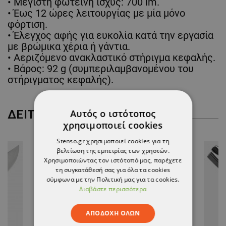
• Μέγιστη φωτεινή ισχύς: 700 lm.
• Έως 12 ώρες λειτουργίας με μία μόνο
φόρτιση.
• Έλεγχος αφής για ευκολία κατά την εργασία
με βρώμικα χέρια ή γάντια.
• Αεριζόμενο ανακλαστικό στήριγμα κεφαλής.
• Βάρος: 92 g (συμπεριλαμβανομένου του
στήριγματος κεφαλής).
Αυτός ο ιστότοπος
ΔΕΊΤΕ ΠΕΡΙΣΣΌΤΕΡΑ
χρησιμοποιεί cookies
Stenso.gr χρησιμοποιεί cookies για τη
βελτίωση της εμπειρίας των χρηστών.
Χρησιμοποιώντας τον ιστότοπό μας, παρέχετε
τη συγκατάθεσή σας για όλα τα cookies
σύμφωνα με την Πολιτική μας για τα cookies.
Διαβάστε περισσότερα
ΑΠΟΔΟΧΉ ΌΛΩΝ