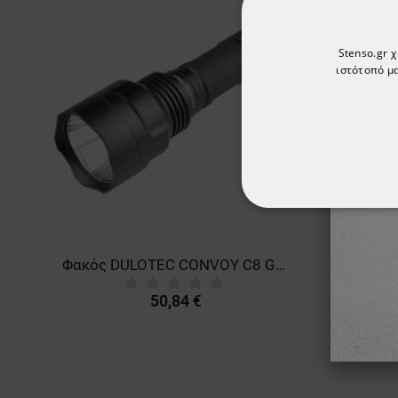
Stenso.gr 
ιστότοπό μα
ΑΠΟΛΎΤΩΣ ΑΠΑΡ
ΜΗ ΤΑΞΙΝΟΜΗΜ
Φακός DULOTEC CONVOY C8 GEN2
50,84 €