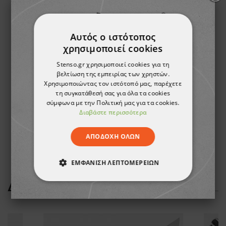
Αυτός ο ιστότοπος
χρησιμοποιεί cookies
Stenso.gr χρησιμοποιεί cookies για τη
βελτίωση της εμπειρίας των χρηστών.
Χρησιμοποιώντας τον ιστότοπό μας, παρέχετε
τη συγκατάθεσή σας για όλα τα cookies
Θερμικά γάντια με επικάλυψη λατέξ AVALANGE
σύμφωνα με την Πολιτική μας για τα cookies.
Διαβάστε περισσότερα
4,46 €
-10%
4,02 €
ΑΠΟΔΟΧΉ ΌΛΩΝ
ΕΜΦΆΝΙΣΗ ΛΕΠΤΟΜΕΡΕΙΏΝ
ΔΕΊΤΕ ΠΕΡΙΣΣΌΤΕΡΑ
ΑΠΟΛΎΤΩΣ ΑΠΑΡΑΊΤΗΤΑ
ΑΠΌΔΟΣΗΣ
ΣΤΌΧΕΥΣΗΣ