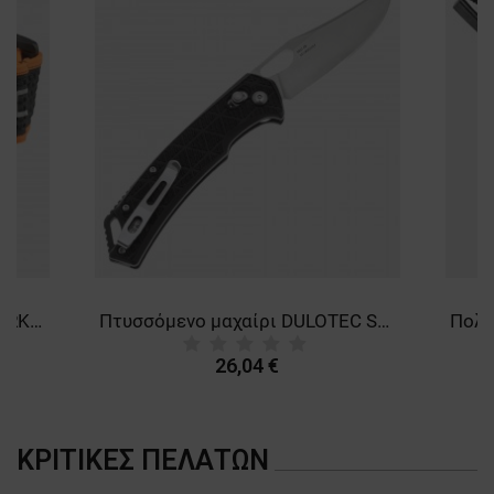
ΛΕΙΤΟΥΡΓΙΚΌΤΗΤΑΣ
ΜΗ ΤΑΞΙΝΟΜΗΜΈΝΑ
Φακός κεφαλής DULOTEC SPARK 700
Πτυσσόμενο μαχαίρι DULOTEC SRM 92О1-PL
26,04 €
ΚΡΙΤΙΚΈΣ ΠΕΛΑΤΏΝ