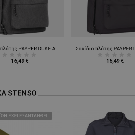
Σακίδιο πλάτης PAYPER DUKE ASH GREY 26L
16,49 €
16,49 €
ΚΑ
STENSO
ΪΌΝ ΈΧΕΙ ΕΞΑΝΤΛΗΘΕΊ