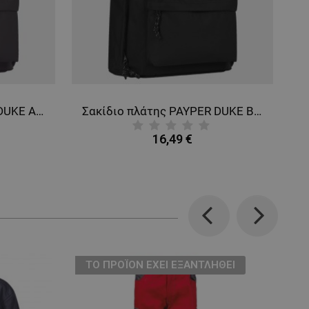
Σακίδιο πλάτης PAYPER DUKE ANTHRACITE 26L
Σακίδιο πλάτης PAYPER DUKE BLACK 26L
16,49 €
Previous
Next
ТΟ ΠΡΟΪΌΝ ΈΧΕΙ ΕΞΑΝΤΛΗΘΕΊ