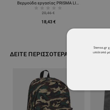
Βερμούδα εργασίας PRISMA LIGHT STRETCH LIGHT GREY
20,46 €
-10%
18,43 €
Stenso.gr 
ιστότοπό μα
ΔΕΊΤΕ ΠΕΡΙΣΣΌΤΕΡΑ
ΑΠΟΛΎΤΩΣ ΑΠΑΡ
ΜΗ ΤΑΞΙΝΟΜΗΜ